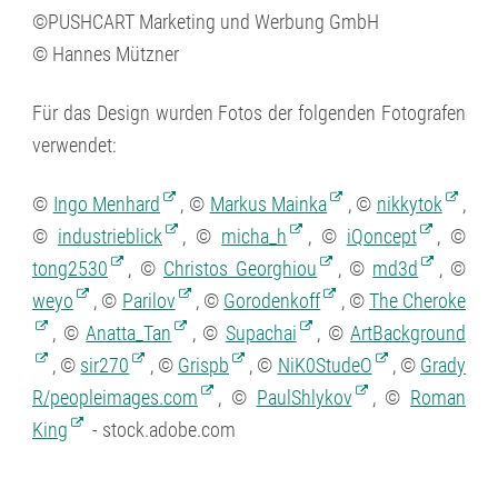
©PUSHCART Marketing und Werbung GmbH
© Hannes Mützner
Für das Design wurden Fotos der folgenden Fotografen
verwendet:
©
Ingo Menhard
, ©
Markus Mainka
, ©
nikkytok
,
©
industrieblick
, ©
micha_h
, ©
iQoncept
, ©
tong2530
, ©
Christos Georghiou
, ©
md3d
, ©
weyo
, ©
Parilov
, ©
Gorodenkoff
, ©
The Cheroke
, ©
Anatta_Tan
, ©
Supachai
, ©
ArtBackground
, ©
sir270
, ©
Grispb
, ©
NiK0StudeO
, ©
Grady
R/peopleimages.com
, ©
PaulShlykov
, ©
Roman
King
- stock.adobe.com